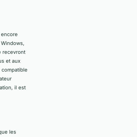
e encore
e Windows,
e recevront
us et aux
n compatible
ateur
ion, il est
que les