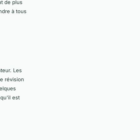
t de plus
ndre à tous
ateur. Les
e révision
uelques
qu'il est