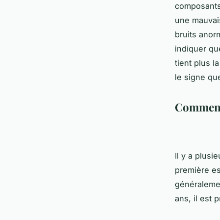
composants
une mauvais
bruits anor
indiquer qu
tient plus l
le signe qu
Comment 
Il y a plusi
première es
généralemen
ans, il est 