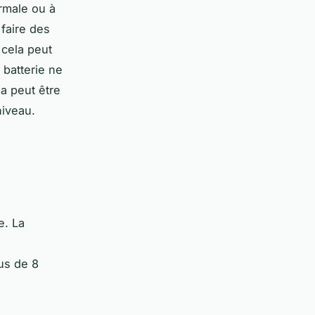
rmale ou à
faire des
 cela peut
 batterie ne
la peut être
niveau.
e. La
us de 8