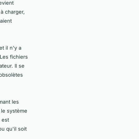
evient
à charger,
aient
t il n'y a
Les fichiers
teur. Il se
 obsolètes
mant les
r le système
 est
u qu'il soit