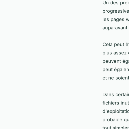
Un des prem
progressive
les pages w
auparavant
Cela peut êt
plus assez 
peuvent éga
peut égalem
et ne soien
Dans certai
fichiers in
d'exploitati
probable qu
tout simple