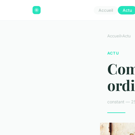
Accueil
Actu
Accueil
›
Actu
ACTU
Com
ordi
constant — 2