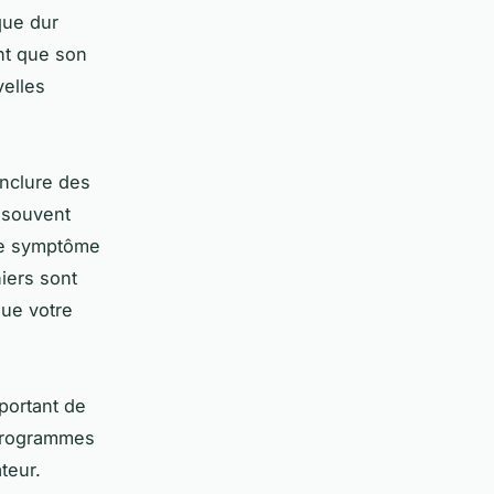
que dur
ent que son
velles
inclure des
 souvent
tre symptôme
iers sont
que votre
portant de
 programmes
teur.