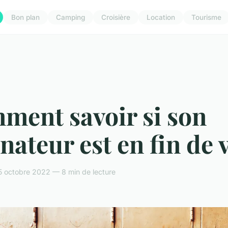
Bon plan
Camping
Croisière
Location
Tourisme
ment savoir si son
nateur est en fin de v
5 octobre 2022 — 8 min de lecture